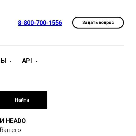
8-800-700-1556
Задать вопрос
МЫ
API
Найти
И HEADO
 Вашего