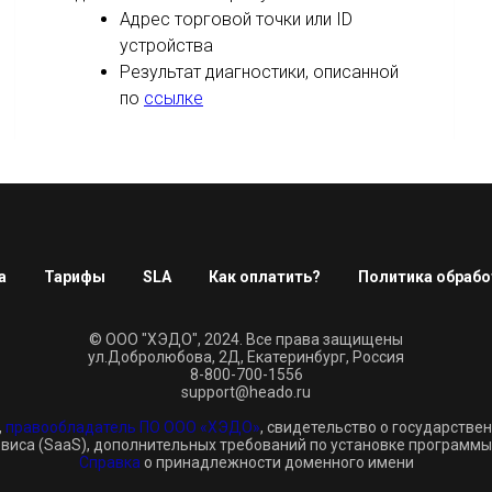
Адрес торговой точки или ID
устройства
Результат диагностики, описанной
по
ссылке
а
Тарифы
SLA
Как оплатить?
Политика обрабо
© ООО "ХЭДО", 2024. Все права защищены
ул.Добролюбова, 2Д, Екатеринбург, Россия
8-800-700-1556
support@heado.ru
,
правообладатель ПО ООО «ХЭДО»
, свидетельство о государстве
виса (SaaS), дополнительных требований по установке программы
Справка
о принадлежности доменного имени